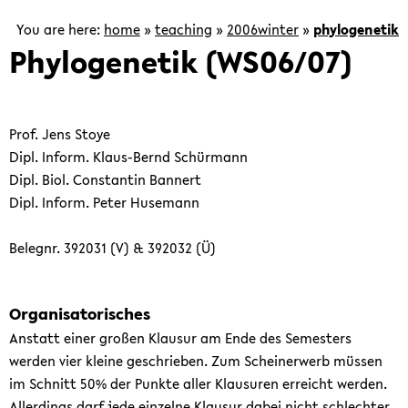
is
focused
You are here:
home
»
teaching
»
2006winter
»
phylogenetik
on
Phylogenetik (WS06/07)
the
development
of
Prof. Jens Stoye
computational
Dipl. Inform. Klaus-Bernd Schürmann
methods
Dipl. Biol. Constantin Bannert
for
Dipl. Inform. Peter Husemann
the
analysis
Belegnr. 392031 (V) & 392032 (Ü)
of
genomic
and
Organisatorisches
post-
Anstatt einer großen Klausur am Ende des Semesters
genomic
werden vier kleine geschrieben. Zum Scheinerwerb müssen
data.
im Schnitt 50% der Punkte aller Klausuren erreicht werden.
Allerdings darf jede einzelne Klausur dabei nicht schlechter