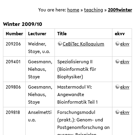
is
focused
You are here:
home
»
teaching
»
2009winter
on
the
Winter 2009/10
development
Number
Lecturer
Title
ekvv
of
209206
Weidner,
CeBiTec Kolloquium
ekvv
computational
Stoye, u.a.
methods
for
209401
Goesmann,
Spezialisierung II
ekvv
the
Niehaus,
(Bioinformatik für
analysis
Stoye
Biophysiker)
of
209806
Goesmann,
Mastermodul VI:
ekvv
genomic
Niehaus,
Angewandte
and
Stoye
Bioinformatik Teil 1
post-
209818
Anselmetti
Forschungsmodul
ekvv
genomic
u.a.
(prakt.): Genom- und
data.
Postgenomforschung an
ausgew. Beispielen