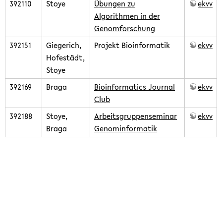
392110
Stoye
Übungen zu
ekvv
Algorithmen in der
Genomforschung
392151
Giegerich,
Projekt Bioinformatik
ekvv
Hofestädt,
Stoye
392169
Braga
Bioinformatics Journal
ekvv
Club
392188
Stoye,
Arbeitsgruppenseminar
ekvv
Braga
Genominformatik
teaching/2009winter.txt
· Last modified: 2020/02/14 09:07
(external edit)
Except where otherwise noted, content on this wiki is
licensed under the following license:
CC Attribution-Share Alike
4.0 International